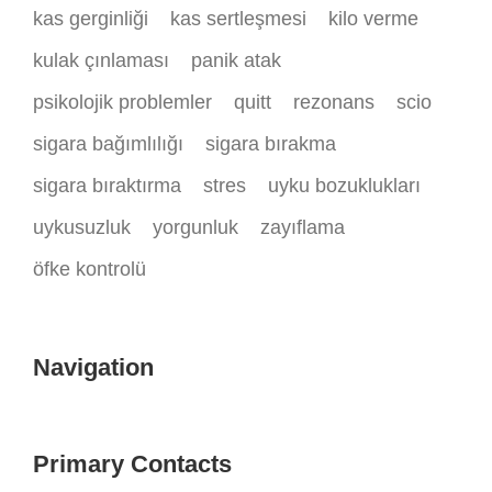
kas gerginliği
kas sertleşmesi
kilo verme
kulak çınlaması
panik atak
psikolojik problemler
quitt
rezonans
scio
sigara bağımlılığı
sigara bırakma
sigara bıraktırma
stres
uyku bozuklukları
uykusuzluk
yorgunluk
zayıflama
öfke kontrolü
Navigation
Primary Contacts