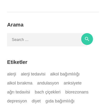
Arama
Search
search
for:
Etiketler
alerji
alerji tedavisi
alkol bağımlılığı
alkol bırakma
andulasyon
anksiyete
ağrı tedavisi
bach çiçekleri
biorezonans
depresyon
diyet
gıda bağımlılığı