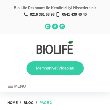
Skip
Bio Life Rezonans ile Kendinizi İyi Hissedersiniz
to
content
call
phone_iphone
0216 361 63 93
0541 430 40 40
Linkedin
Facebook
Instagram
Memnuniyet Videoları
MENU
HOME
\
BLOG
\
PAGE 2