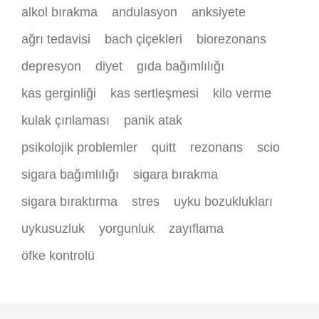
alkol bırakma
andulasyon
anksiyete
ağrı tedavisi
bach çiçekleri
biorezonans
depresyon
diyet
gıda bağımlılığı
kas gerginliği
kas sertleşmesi
kilo verme
kulak çınlaması
panik atak
psikolojik problemler
quitt
rezonans
scio
sigara bağımlılığı
sigara bırakma
sigara bıraktırma
stres
uyku bozuklukları
uykusuzluk
yorgunluk
zayıflama
öfke kontrolü