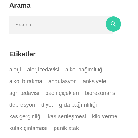
Arama
Search
search
for:
Etiketler
alerji
alerji tedavisi
alkol bağımlılığı
alkol bırakma
andulasyon
anksiyete
ağrı tedavisi
bach çiçekleri
biorezonans
depresyon
diyet
gıda bağımlılığı
kas gerginliği
kas sertleşmesi
kilo verme
kulak çınlaması
panik atak