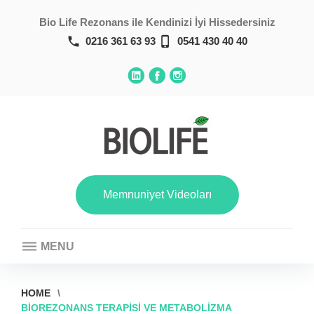
Skip
Bio Life Rezonans ile Kendinizi İyi Hissedersiniz
to
content
call
phone_iphone
0216 361 63 93
0541 430 40 40
Linkedin
Facebook
Instagram
Memnuniyet Videoları
MENU
HOME
\
BIOREZONANS TERAPISI VE METABOLIZMA