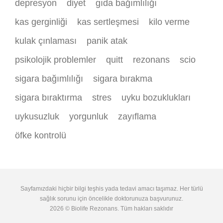
depresyon
diyet
gıda bağımlılığı
kas gerginliği
kas sertleşmesi
kilo verme
kulak çınlaması
panik atak
psikolojik problemler
quitt
rezonans
scio
sigara bağımlılığı
sigara bırakma
sigara bıraktırma
stres
uyku bozuklukları
uykusuzluk
yorgunluk
zayıflama
öfke kontrolü
Sayfamızdaki hiçbir bilgi teşhis yada tedavi amacı taşımaz. Her türlü
sağlık sorunu için öncelikle doktorunuza başvurunuz.
2026 © Biolife Rezonans. Tüm hakları saklıdır