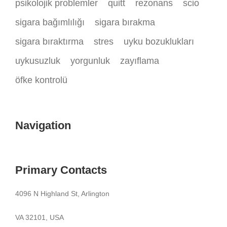
psikolojik problemler
quitt
rezonans
scio
sigara bağımlılığı
sigara bırakma
sigara bıraktırma
stres
uyku bozuklukları
uykusuzluk
yorgunluk
zayıflama
öfke kontrolü
Navigation
Primary Contacts
4096 N Highland St, Arlington
VA 32101, USA